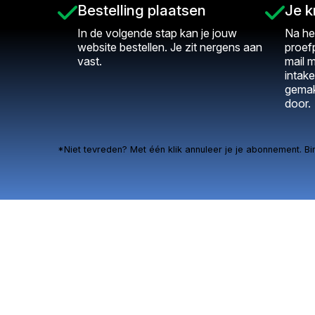
Bestelling plaatsen
Je k
In de volgende stap kan je jouw
Na he
website bestellen. Je zit nergens aan
proef
vast.
mail m
intake
gemak
door.
*Niet tevreden? Met één klik annuleer je je abonnement. Bi