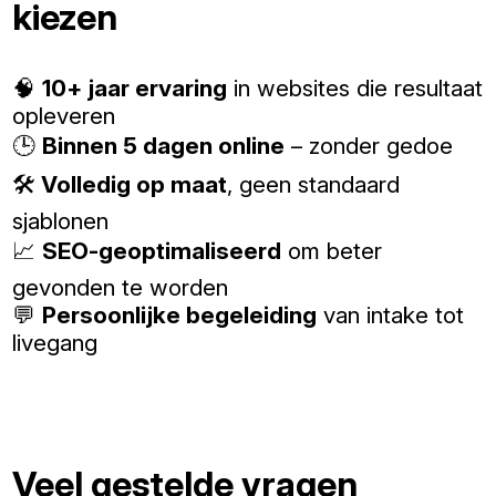
kiezen
🧠
10+ jaar ervaring
in websites die resultaat
opleveren
🕒
Binnen 5 dagen online
– zonder gedoe
🛠️
Volledig op maat
, geen standaard
sjablonen
📈
SEO-geoptimaliseerd
om beter
gevonden te worden
💬
Persoonlijke begeleiding
van intake tot
livegang
Veel gestelde vragen