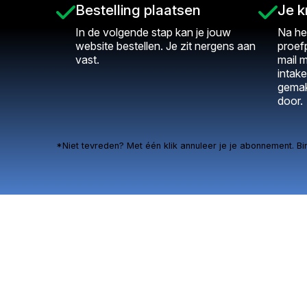
Bestelling plaatsen
Je k
In de volgende stap kan je jouw
Na he
website bestellen. Je zit nergens aan
proef
vast.
mail m
intake
gemak
door.
*Niet tevreden? Met één klik annuleer je je abonnement. Bi