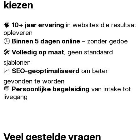
kiezen
🧠
10+ jaar ervaring
in websites die resultaat
opleveren
🕒
Binnen 5 dagen online
– zonder gedoe
🛠️
Volledig op maat
, geen standaard
sjablonen
📈
SEO-geoptimaliseerd
om beter
gevonden te worden
💬
Persoonlijke begeleiding
van intake tot
livegang
Veel gestelde vragen