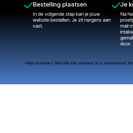
Bestelling plaatsen
Je k
In de volgende stap kan je jouw
Na he
website bestellen. Je zit nergens aan
proef
vast.
mail m
intake
gemak
door.
*Niet tevreden? Met één klik annuleer je je abonnement. Bi