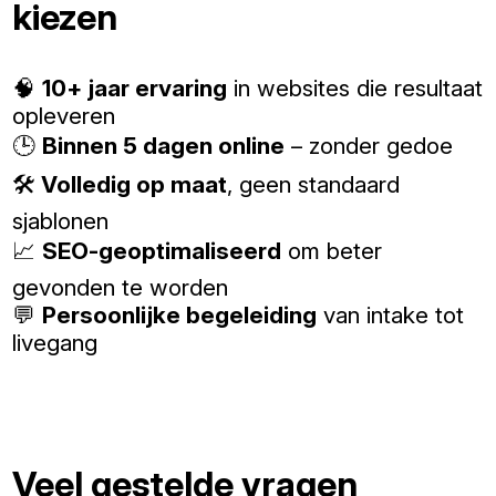
kiezen
🧠
10+ jaar ervaring
in websites die resultaat
opleveren
🕒
Binnen 5 dagen online
– zonder gedoe
🛠️
Volledig op maat
, geen standaard
sjablonen
📈
SEO-geoptimaliseerd
om beter
gevonden te worden
💬
Persoonlijke begeleiding
van intake tot
livegang
Veel gestelde vragen