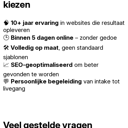
kiezen
🧠
10+ jaar ervaring
in websites die resultaat
opleveren
🕒
Binnen 5 dagen online
– zonder gedoe
🛠️
Volledig op maat
, geen standaard
sjablonen
📈
SEO-geoptimaliseerd
om beter
gevonden te worden
💬
Persoonlijke begeleiding
van intake tot
livegang
Veel gestelde vragen