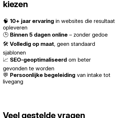
kiezen
🧠
10+ jaar ervaring
in websites die resultaat
opleveren
🕒
Binnen 5 dagen online
– zonder gedoe
🛠️
Volledig op maat
, geen standaard
sjablonen
📈
SEO-geoptimaliseerd
om beter
gevonden te worden
💬
Persoonlijke begeleiding
van intake tot
livegang
Veel gestelde vragen