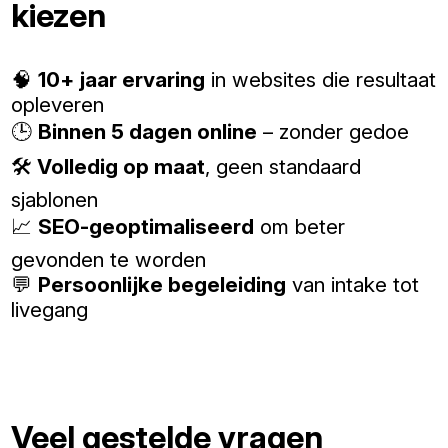
kiezen
🧠
10+ jaar ervaring
in websites die resultaat
opleveren
🕒
Binnen 5 dagen online
– zonder gedoe
🛠️
Volledig op maat
, geen standaard
sjablonen
📈
SEO-geoptimaliseerd
om beter
gevonden te worden
💬
Persoonlijke begeleiding
van intake tot
livegang
Veel gestelde vragen