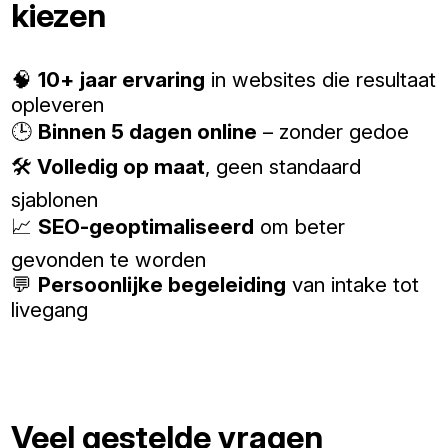
kiezen
🧠
10+ jaar ervaring
in websites die resultaat
opleveren
🕒
Binnen 5 dagen online
– zonder gedoe
🛠️
Volledig op maat
, geen standaard
sjablonen
📈
SEO-geoptimaliseerd
om beter
gevonden te worden
💬
Persoonlijke begeleiding
van intake tot
livegang
Veel gestelde vragen