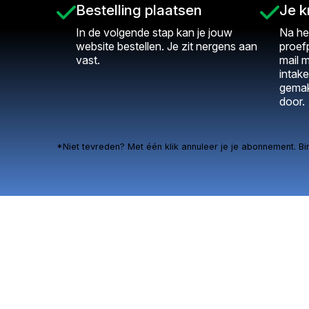
Bestelling plaatsen
Je k
In de volgende stap kan je jouw
Na he
website bestellen. Je zit nergens aan
proef
vast.
mail m
intake
gemak
door.
*Niet tevreden? Met één klik annuleer je je abonnement. Bi