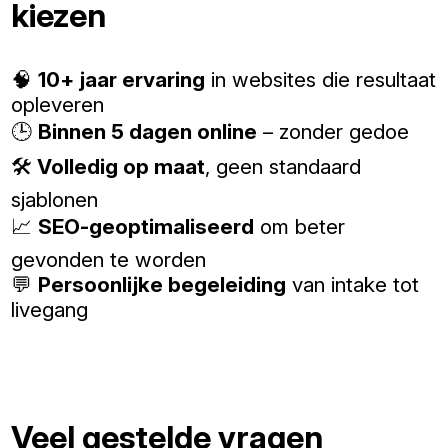
kiezen
🧠
10+ jaar ervaring
in websites die resultaat
opleveren
🕒
Binnen 5 dagen online
– zonder gedoe
🛠️
Volledig op maat
, geen standaard
sjablonen
📈
SEO-geoptimaliseerd
om beter
gevonden te worden
💬
Persoonlijke begeleiding
van intake tot
livegang
Veel gestelde vragen