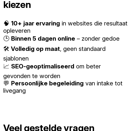
kiezen
🧠
10+ jaar ervaring
in websites die resultaat
opleveren
🕒
Binnen 5 dagen online
– zonder gedoe
🛠️
Volledig op maat
, geen standaard
sjablonen
📈
SEO-geoptimaliseerd
om beter
gevonden te worden
💬
Persoonlijke begeleiding
van intake tot
livegang
Veel gestelde vragen