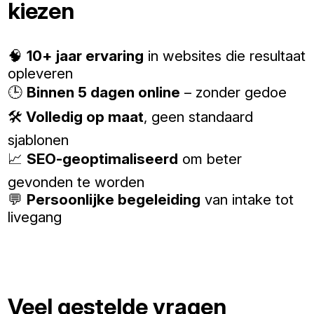
kiezen
🧠
10+ jaar ervaring
in websites die resultaat
opleveren
🕒
Binnen 5 dagen online
– zonder gedoe
🛠️
Volledig op maat
, geen standaard
sjablonen
📈
SEO-geoptimaliseerd
om beter
gevonden te worden
💬
Persoonlijke begeleiding
van intake tot
livegang
Veel gestelde vragen