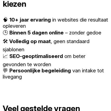
kiezen
🧠
10+ jaar ervaring
in websites die resultaat
opleveren
🕒
Binnen 5 dagen online
– zonder gedoe
🛠️
Volledig op maat
, geen standaard
sjablonen
📈
SEO-geoptimaliseerd
om beter
gevonden te worden
💬
Persoonlijke begeleiding
van intake tot
livegang
Veel gestelde vragen