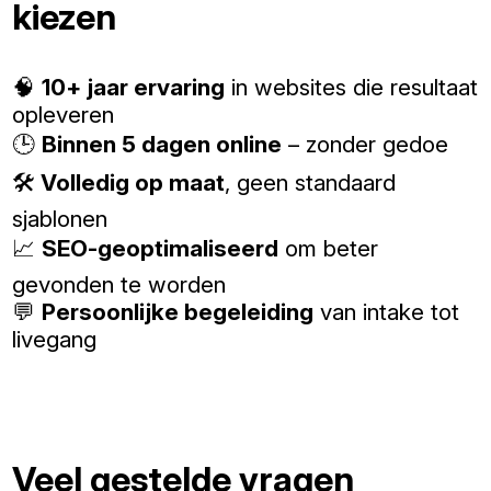
kiezen
🧠
10+ jaar ervaring
in websites die resultaat
opleveren
🕒
Binnen 5 dagen online
– zonder gedoe
🛠️
Volledig op maat
, geen standaard
sjablonen
📈
SEO-geoptimaliseerd
om beter
gevonden te worden
💬
Persoonlijke begeleiding
van intake tot
livegang
Veel gestelde vragen