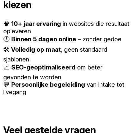
kiezen
🧠
10+ jaar ervaring
in websites die resultaat
opleveren
🕒
Binnen 5 dagen online
– zonder gedoe
🛠️
Volledig op maat
, geen standaard
sjablonen
📈
SEO-geoptimaliseerd
om beter
gevonden te worden
💬
Persoonlijke begeleiding
van intake tot
livegang
Veel gestelde vragen