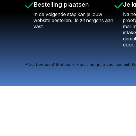
Bestelling plaatsen
Je k
In de volgende stap kan je jouw
Na he
website bestellen. Je zit nergens aan
proef
vast.
mail m
intake
gemak
door.
*Niet tevreden? Met één klik annuleer je je abonnement. Bi