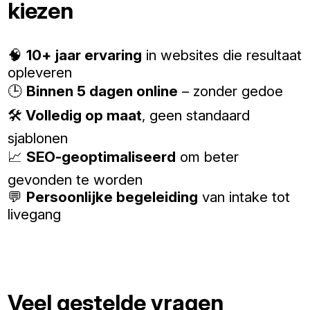
kiezen
🧠
10+ jaar ervaring
in websites die resultaat
opleveren
🕒
Binnen 5 dagen online
– zonder gedoe
🛠️
Volledig op maat
, geen standaard
sjablonen
📈
SEO-geoptimaliseerd
om beter
gevonden te worden
💬
Persoonlijke begeleiding
van intake tot
livegang
Veel gestelde vragen