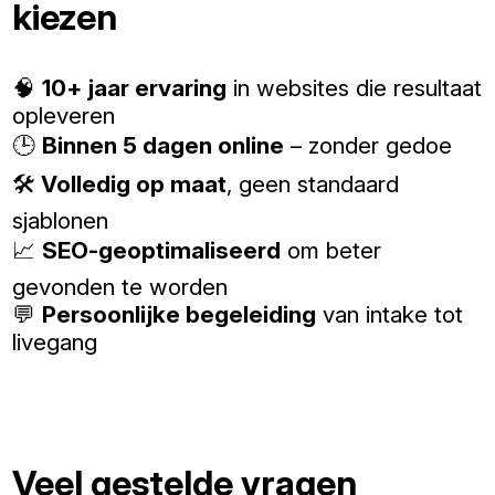
kiezen
🧠
10+ jaar ervaring
in websites die resultaat
opleveren
🕒
Binnen 5 dagen online
– zonder gedoe
🛠️
Volledig op maat
, geen standaard
sjablonen
📈
SEO-geoptimaliseerd
om beter
gevonden te worden
💬
Persoonlijke begeleiding
van intake tot
livegang
Veel gestelde vragen