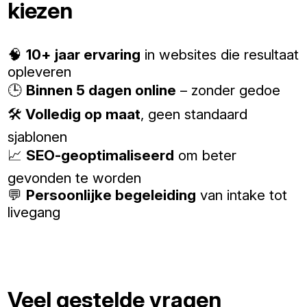
kiezen
🧠
10+ jaar ervaring
in websites die resultaat
opleveren
🕒
Binnen 5 dagen online
– zonder gedoe
🛠️
Volledig op maat
, geen standaard
sjablonen
📈
SEO-geoptimaliseerd
om beter
gevonden te worden
💬
Persoonlijke begeleiding
van intake tot
livegang
Veel gestelde vragen