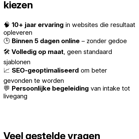
kiezen
🧠
10+ jaar ervaring
in websites die resultaat
opleveren
🕒
Binnen 5 dagen online
– zonder gedoe
🛠️
Volledig op maat
, geen standaard
sjablonen
📈
SEO-geoptimaliseerd
om beter
gevonden te worden
💬
Persoonlijke begeleiding
van intake tot
livegang
Veel gestelde vragen