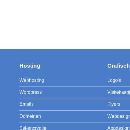
Hosting
Grafisc
Webhosting
Logo's
Wordpress
Visitekaart
Emails
Flyers
Domeinen
Webdesig
Ssl-encryptie
Appdesign