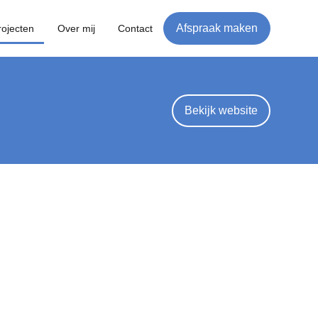
Afspraak maken
rojecten
Over mij
Contact
Bekijk website